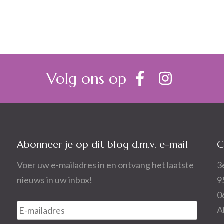
Volg ons op
Abonneer je op dit blog d.m.v. e-mail
C
Voer uw e-mailadres in en ontvang het laatste
3
nieuws in uw inbox!
9
0
E-
A
mailadres