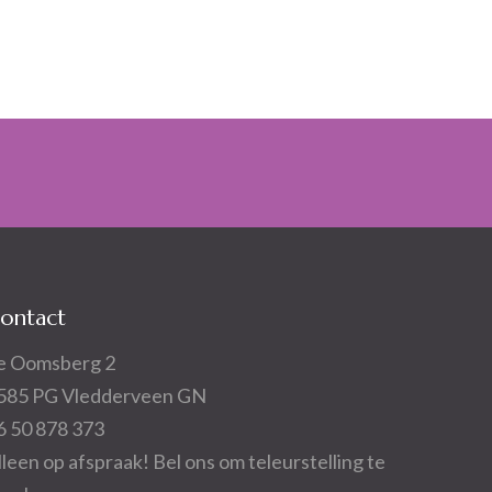
ontact
e Oomsberg 2
585 PG Vledderveen GN
6 50 878 373
lleen op afspraak! Bel ons om teleurstelling te