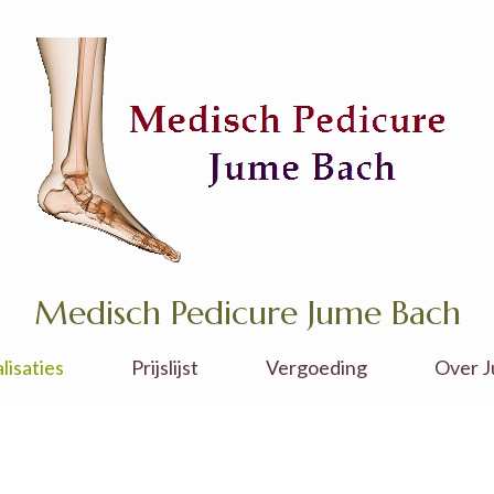
Medisch Pedicure Jume Bach
oetprobleem een oplossing!
lisaties
Prijslijst
Vergoeding
Over 