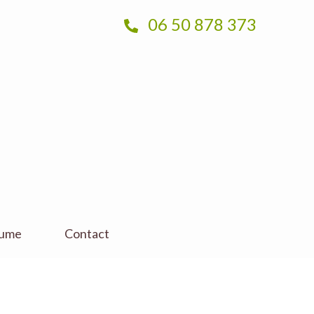
06 50 878 373
Jume
Contact